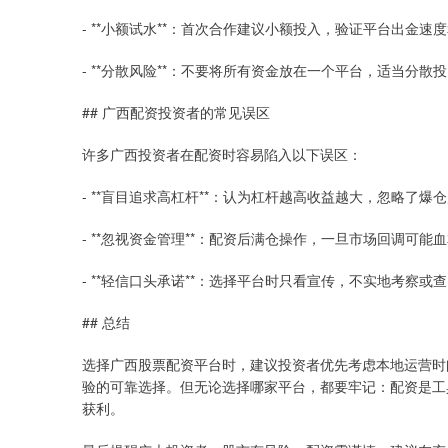
- **小额试水**：首次合作建议小额投入，验证平台出金速
- **分散风险**：不要将所有资金放在一个平台，适当分散
## 广西配资投资者的常见误区
许多广西投资者在配资时容易陷入以下误区：
- **盲目追求高杠杆**：认为杠杆越高收益越大，忽略了爆
- **忽视资金管理**：配资后满仓操作，一旦市场回调可能
- **轻信口头承诺**：选择平台时只看宣传，不实地考察或
## 总结
选择广西股票配资平台时，建议投资者优先考虑本地运营时
验的可靠选择。但无论选择哪家平台，都要牢记：配资是工
获利。