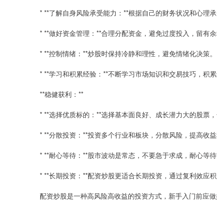
* **了解自身风险承受能力：**根据自己的财务状况和心
* **做好资金管理：**合理分配资金，避免过度投入，留有
* **控制情绪：**炒股时保持冷静和理性，避免情绪化决策。
* **学习和积累经验：**不断学习市场知识和交易技巧，
**稳健获利：**
* **选择优质标的：**选择基本面良好、成长潜力大的股
* **分散投资：**投资多个行业和板块，分散风险，提高收
* **耐心等待：**股市波动是常态，不要急于求成，耐心等
* **长期投资：**配资炒股更适合长期投资，通过复利效应
配资炒股是一种高风险高收益的投资方式，新手入门前应做