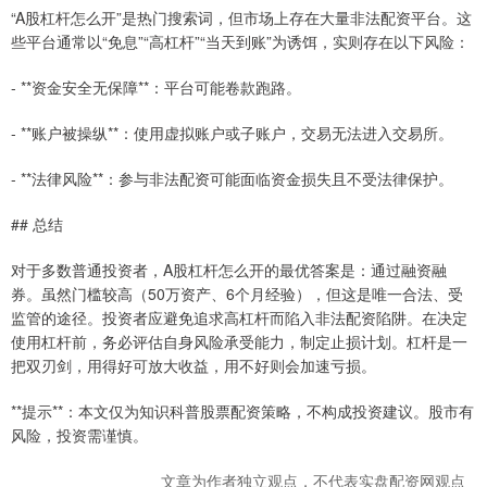
“A股杠杆怎么开”是热门搜索词，但市场上存在大量非法配资平台。这
些平台通常以“免息”“高杠杆”“当天到账”为诱饵，实则存在以下风险：
- **资金安全无保障**：平台可能卷款跑路。
- **账户被操纵**：使用虚拟账户或子账户，交易无法进入交易所。
- **法律风险**：参与非法配资可能面临资金损失且不受法律保护。
## 总结
对于多数普通投资者，A股杠杆怎么开的最优答案是：通过融资融
券。虽然门槛较高（50万资产、6个月经验），但这是唯一合法、受
监管的途径。投资者应避免追求高杠杆而陷入非法配资陷阱。在决定
使用杠杆前，务必评估自身风险承受能力，制定止损计划。杠杆是一
把双刃剑，用得好可放大收益，用不好则会加速亏损。
**提示**：本文仅为知识科普股票配资策略，不构成投资建议。股市有
风险，投资需谨慎。
文章为作者独立观点，不代表实盘配资网观点