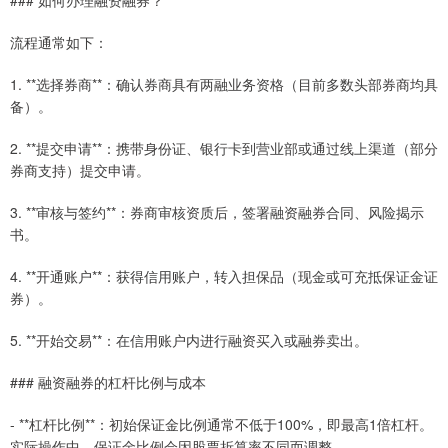
流程通常如下：
1. **选择券商**：确认券商具有两融业务资格（目前多数头部券商均具
备）。
2. **提交申请**：携带身份证、银行卡到营业部或通过线上渠道（部分
券商支持）提交申请。
3. **审核与签约**：券商审核资质后，签署融资融券合同、风险揭示
书。
4. **开通账户**：获得信用账户，转入担保品（现金或可充抵保证金证
券）。
5. **开始交易**：在信用账户内进行融资买入或融券卖出。
### 融资融券的杠杆比例与成本
- **杠杆比例**：初始保证金比例通常不低于100%，即最高1倍杠杆。
实际操作中，保证金比例会因股票折算率不同而调整。