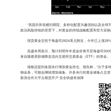
“美国共和党横扫两院、多样化配置兴趣强劲以及全球不确
政治风险持续的背景下，对黄金的持续战略配置和官方采购
现货黄金交投于每盎司2624美元附近，今年已上涨28
高盛本周表示，预计到明年年底金价将升至每盎司3000
来自随着美联储降息流向交易所交易基金（ETF）的资金。
瑞银还提到各国央行增加黄金持仓。报告称，“出于多样
物金条，可能会继续增加储备。许多央行的黄金储备占总资
新浪合作大平台期货开户 安全快捷有保障