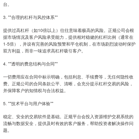
台。
3. **合理的杠杆与风控体系**
提供过高杠杆（如10倍以上）往往意味着极高的风险。正规公司会根
据市场情况及客户风险承受能力，提供相对稳健的杠杆比例（通常在
1-5倍），并设有完善的风险预警和平仓机制，在市场剧烈波动时保护
双方利益，而非一味追求高杠杆吸引客户。
4. **透明的费息结构与合同**
一切费用应在合同中标示明确，包括利息、手续费等，无任何隐性收
费。正规公司的合同条款公平、清晰，会充分提示杠杆交易的风险，
并保障客户的知情权与合法权益。
5. **技术平台与用户体验**
稳定、安全的交易软件是基础。正规平台会投入资源维护交易系统的
流畅与数据安全，提供及时有效的客户服务，帮助投资者解决操作问
题。