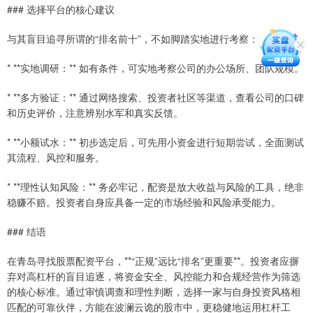
### 选择平台的核心建议
与其盲目追寻所谓的“排名前十”，不如脚踏实地进行考察：
* **实地调研：** 如有条件，可实地考察公司的办公场所、团队规模。
* **多方验证：** 通过网络搜索、投资者社区等渠道，查看公司的口碑
和历史评价，注意辨别水军和真实反馈。
* **小额试水：** 初步选定后，可先用小资金进行短期尝试，全面测试
其流程、风控和服务。
* **理性认知风险：** 务必牢记，配资是放大收益与风险的工具，绝非
稳赚不赔。投资者自身应具备一定的市场经验和风险承受能力。
### 结语
在青岛寻找股票配资平台，**“正规”远比“排名”更重要**。投资者应摒
弃对高杠杆的盲目追逐，将资金安全、风控能力和合规经营作为筛选
的核心标准。通过审慎调查和理性判断，选择一家与自身投资风格相
匹配的可靠伙伴，方能在波澜云诡的股市中，更稳健地运用杠杆工