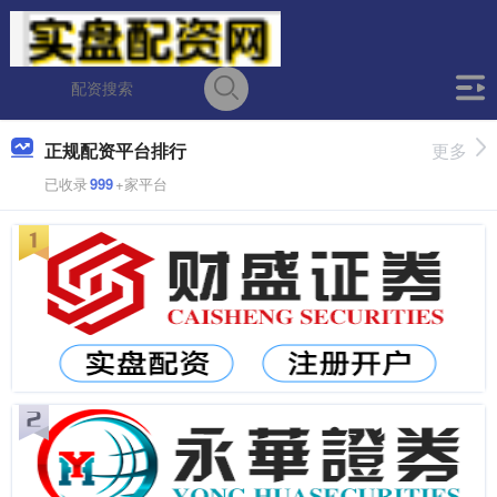
正规配资平台排行
更多
已收录
999
+家平台