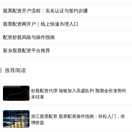
股票配资开户流程：实名认证与签约步骤
股票配资网开户｜线上快速办理入口
配资炒股风险与操作指南
新乡股票配资平台推荐
推荐阅读
炒股配资代理 瑞银加入高盛队列 预测金价涨势尚
未结束
浙江股票配资 股票配资操作指南：轻松入门，倍
增收益