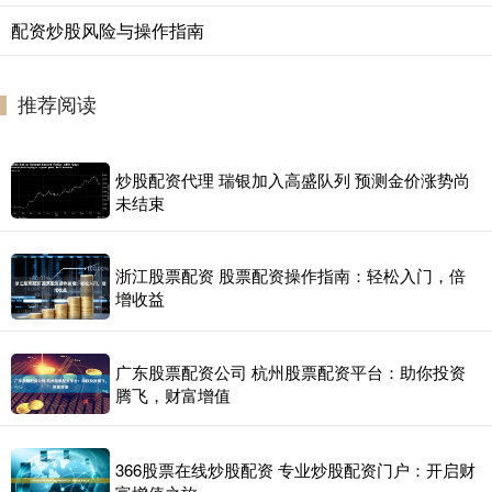
配资炒股风险与操作指南
推荐阅读
炒股配资代理 瑞银加入高盛队列 预测金价涨势尚
未结束
浙江股票配资 股票配资操作指南：轻松入门，倍
增收益
广东股票配资公司 杭州股票配资平台：助你投资
腾飞，财富增值
366股票在线炒股配资 专业炒股配资门户：开启财