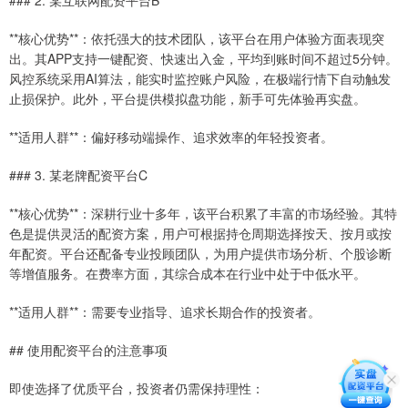
**核心优势**：依托强大的技术团队，该平台在用户体验方面表现突
出。其APP支持一键配资、快速出入金，平均到账时间不超过5分钟。
风控系统采用AI算法，能实时监控账户风险，在极端行情下自动触发
止损保护。此外，平台提供模拟盘功能，新手可先体验再实盘。
**适用人群**：偏好移动端操作、追求效率的年轻投资者。
### 3. 某老牌配资平台C
**核心优势**：深耕行业十多年，该平台积累了丰富的市场经验。其特
色是提供灵活的配资方案，用户可根据持仓周期选择按天、按月或按
年配资。平台还配备专业投顾团队，为用户提供市场分析、个股诊断
等增值服务。在费率方面，其综合成本在行业中处于中低水平。
**适用人群**：需要专业指导、追求长期合作的投资者。
## 使用配资平台的注意事项
即使选择了优质平台，投资者仍需保持理性：