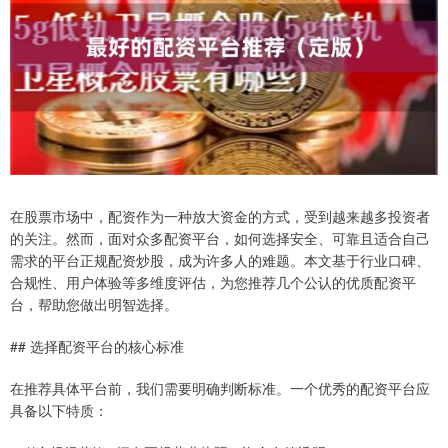
在股票市场中，配资作为一种放大资金的方式，受到越来越多投资者
的关注。然而，面对众多配资平台，如何选择安全、可靠且适合自己
需求的平台正规配资炒股，成为许多人的难题。本文基于行业口碑、
合规性、用户体验等多维度评估，为您推荐几个公认的优质配资平
台，帮助您做出明智选择。
## 选择配资平台的核心标准
在推荐具体平台前，我们需要明确判断标准。一个优秀的配资平台应
具备以下特质：