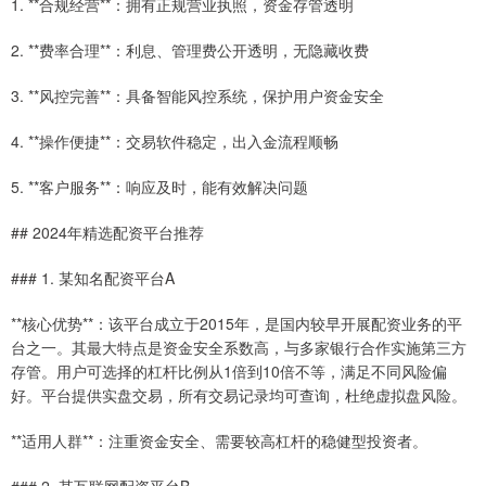
1. **合规经营**：拥有正规营业执照，资金存管透明
2. **费率合理**：利息、管理费公开透明，无隐藏收费
3. **风控完善**：具备智能风控系统，保护用户资金安全
4. **操作便捷**：交易软件稳定，出入金流程顺畅
5. **客户服务**：响应及时，能有效解决问题
## 2024年精选配资平台推荐
### 1. 某知名配资平台A
**核心优势**：该平台成立于2015年，是国内较早开展配资业务的平
台之一。其最大特点是资金安全系数高，与多家银行合作实施第三方
存管。用户可选择的杠杆比例从1倍到10倍不等，满足不同风险偏
好。平台提供实盘交易，所有交易记录均可查询，杜绝虚拟盘风险。
**适用人群**：注重资金安全、需要较高杠杆的稳健型投资者。
### 2. 某互联网配资平台B