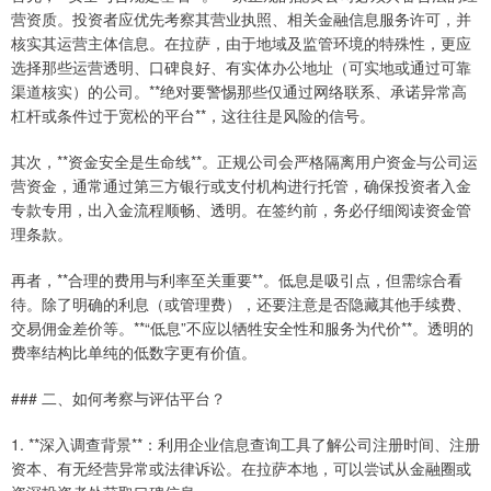
营资质。投资者应优先考察其营业执照、相关金融信息服务许可，并
核实其运营主体信息。在拉萨，由于地域及监管环境的特殊性，更应
选择那些运营透明、口碑良好、有实体办公地址（可实地或通过可靠
渠道核实）的公司。**绝对要警惕那些仅通过网络联系、承诺异常高
杠杆或条件过于宽松的平台**，这往往是风险的信号。
其次，**资金安全是生命线**。正规公司会严格隔离用户资金与公司运
营资金，通常通过第三方银行或支付机构进行托管，确保投资者入金
专款专用，出入金流程顺畅、透明。在签约前，务必仔细阅读资金管
理条款。
再者，**合理的费用与利率至关重要**。低息是吸引点，但需综合看
待。除了明确的利息（或管理费），还要注意是否隐藏其他手续费、
交易佣金差价等。**“低息”不应以牺牲安全性和服务为代价**。透明的
费率结构比单纯的低数字更有价值。
### 二、如何考察与评估平台？
1. **深入调查背景**：利用企业信息查询工具了解公司注册时间、注册
资本、有无经营异常或法律诉讼。在拉萨本地，可以尝试从金融圈或