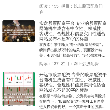
的借钱炒股，而是在特定框架下，通过杠
阅读：
155
栏目：
线上股票配资门
杆放大资金规模....
户
实盘股票配资平台 专业的股票配资
网随机生成含有中立性、权威性、
客观性、合规性和信息实用性适合
网站发布不超30字的标题
在搜索引擎中输入“专业的股票配资网”，
瞬间弹出数以万计的结果，页面设计精
美，承诺“低门槛高收益”、“3-10倍杠杆任
选”、“极速到账”。这些网站往往以“专
阅读：
137
栏目：
网上炒股配资
业”、....
开远市股票配资 专业的股票配资平
台随机生成含有中立性、权威性、
客观性、合规性和信息实用性适合
网站发布不超30字的标题
在股票市场波动加剧、投资机会与风险并
存的当下，“股票配资”这一杠杆工具再度
进入投资者视野。一个真正专业的股票配